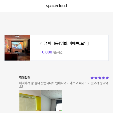
spacecloud
신당 파티룸[영화,바베큐,모임]
10,000
원/시간
집에갈래
쾌적해서 잘 놀다 왔습니다!! 인테리어도 예쁘고 피아노도 있어서 좋았어
요!