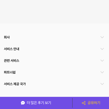
회사
서비스 안내
관련 서비스
파트너쉽
서비스 제공 국가
(주)NSPACE 사업자정보
더 많은 후기 보기
공유하기