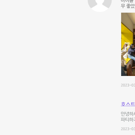
아이들
무 좋았
2023-03
호스트
안녕하세
파티하
2023-03