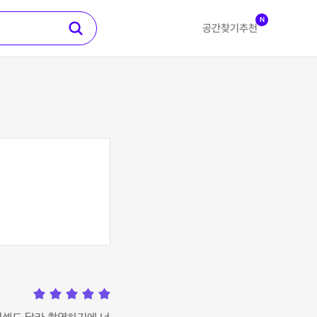
N
공간찾기
추천