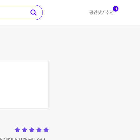
N
공간찾기
추천