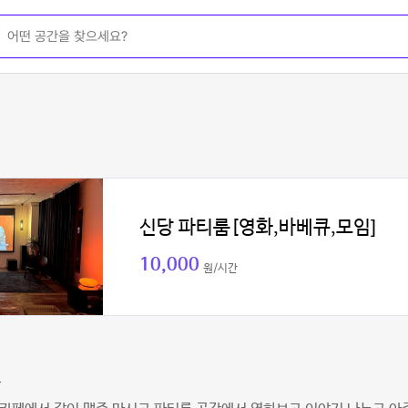
신당 파티룸[영화,바베큐,모임]
10,000
원/시간
우