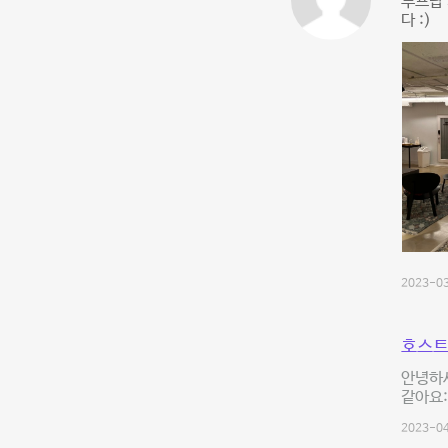
루프탑 
다 :)
2023-03
호스트
안녕하세
같아요:
2023-04