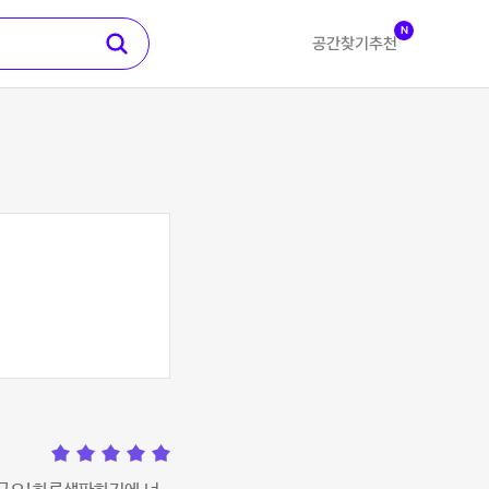
N
공간찾기
추천