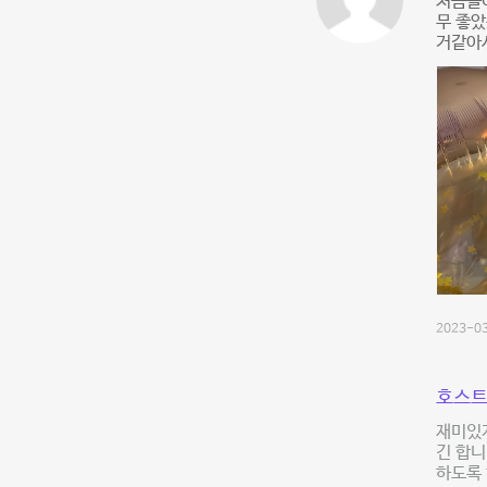
처음들
무 좋았
거같아서
2023-03
호스트
재미있게
긴 합니
하도록