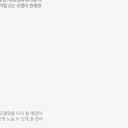
구요!하루생파하기에 너
그거말고는 조명이 한몫한
모델링을 다시 할 예정이
게 노실 수 있게 잘 준비