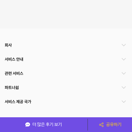
회사
서비스 안내
관련 서비스
파트너쉽
서비스 제공 국가
(주)NSPACE 사업자정보
더 많은 후기 보기
공유하기