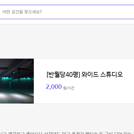
[반월당40평] 와이드 스튜디오
2,000
원/시간
원