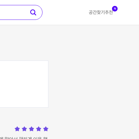
N
공간찾기
추천