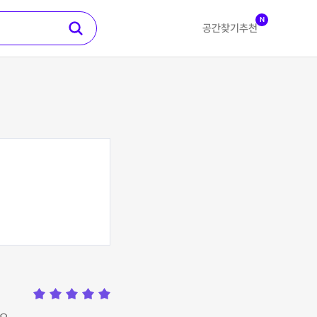
N
공간찾기
추천