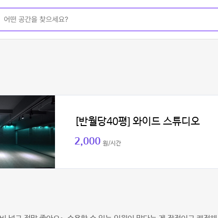
[반월당40평] 와이드 스튜디오
2,000
원/시간
패