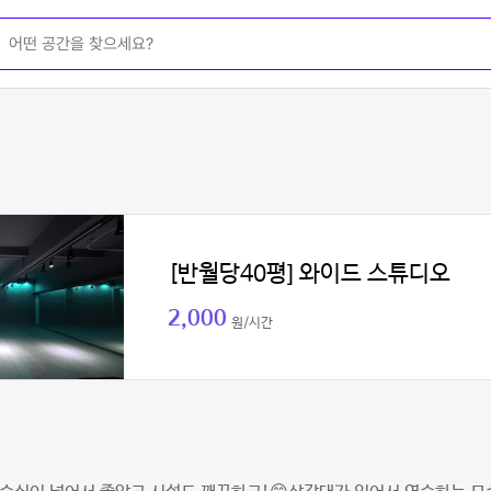
[반월당40평] 와이드 스튜디오
2,000
원/시간