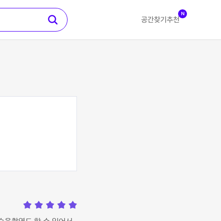
N
공간찾기
추천