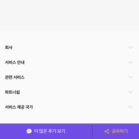
회사
서비스 안내
관련 서비스
파트너쉽
서비스 제공 국가
(주)NSPACE 사업자정보
더 많은 후기 보기
공유하기