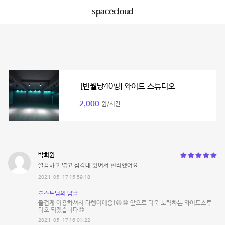
spacecloud
[반월당40평] 와이드 스튜디오
2,000
원/시간
박희원
깔끔하고 넓고 삼각대 있어서 편리했어요
2023-05-17 15:59:18
호스트님의 답글
즐겁게 이용하셔서 다행이에용!😀😀 앞으로 더욱 노력하는 와이드스튜
디오 되겠습니다😍
2023-05-17 16:03:22