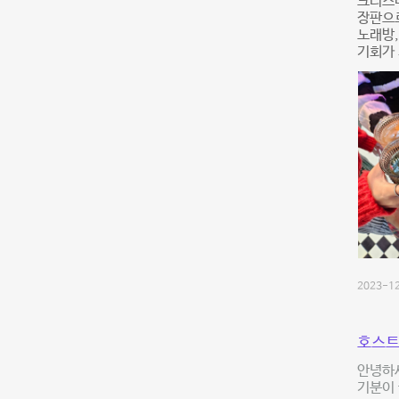
크리스마
장판으로
노래방,
기회가 
2023-12
호스트
안녕하
기분이