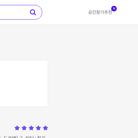
N
공간찾기
추천