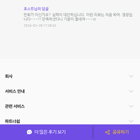
호스트님의 답글
만화가 이신가요? 실력이 대단하십니다. 이런 리뷰는 처음 봐여. 영광입
니다~~~!! 만족하셨다니 기분이 좋네여~~~☆
2024-02-28 17:28:42
회사
서비스 안내
관련 서비스
파트너쉽
더 많은 후기 보기
공유하기
서비스 제공 국가