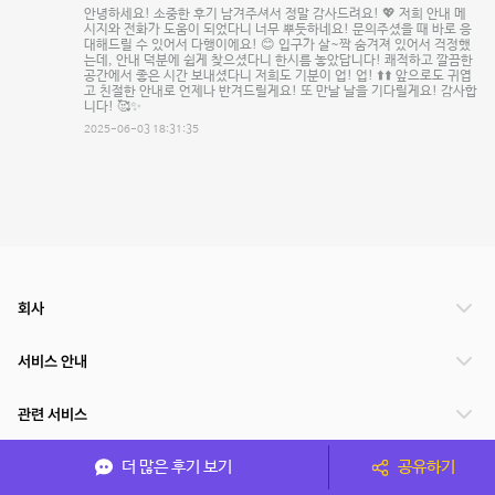
안녕하세요! 소중한 후기 남겨주셔서 정말 감사드려요! 💖 저희 안내 메
시지와 전화가 도움이 되었다니 너무 뿌듯하네요! 문의주셨을 때 바로 응
대해드릴 수 있어서 다행이에요! 😊 입구가 살~짝 숨겨져 있어서 걱정했
는데, 안내 덕분에 쉽게 찾으셨다니 한시름 놓았답니다! 쾌적하고 깔끔한
공간에서 좋은 시간 보내셨다니 저희도 기분이 업! 업! ⬆️⬆️ 앞으로도 귀엽
고 친절한 안내로 언제나 반겨드릴게요! 또 만날 날을 기다릴게요! 감사합
니다! 🥰✨
2025-06-03 18:31:35
회사
서비스 안내
관련 서비스
더 많은 후기 보기
공유하기
파트너쉽