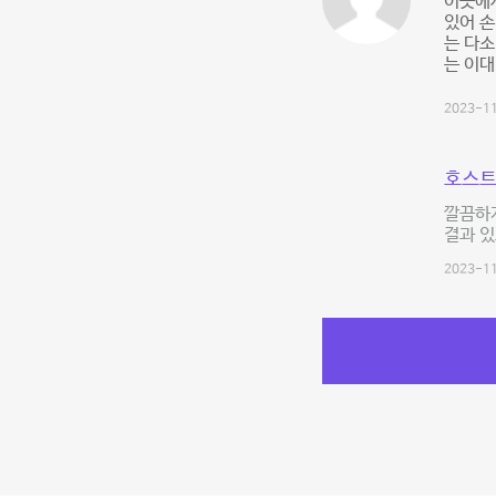
이곳에서
있어 손
는 다소
는 이대
2023-11
호스트
깔끔하게
결과 있
2023-11