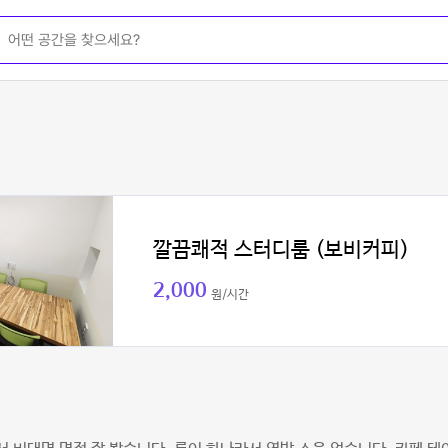
깔끔쾌적 스터디룸 (보비커피)
2,000
원/시간