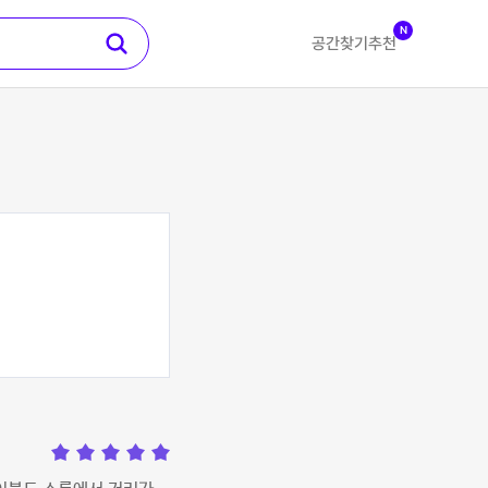
N
공간찾기
추천