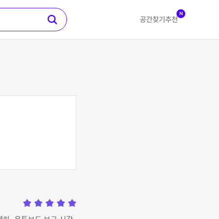
N
공간찾기
추천