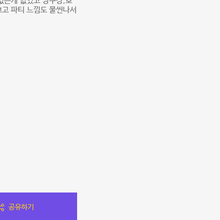
 없는게 없었고 당구장,보
쁘고 파티 느낌도 물씬나서
공유하기