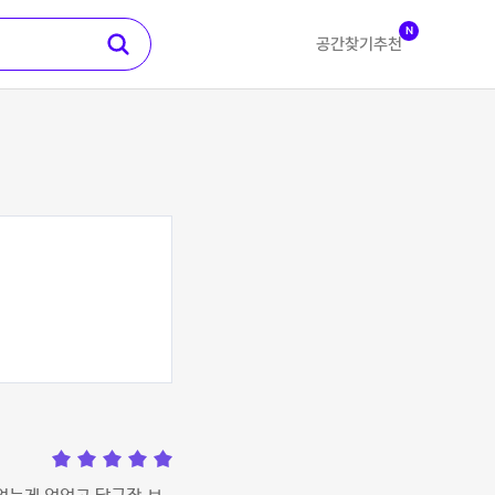
N
공간찾기
추천