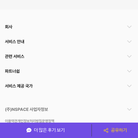
회사
서비스 안내
관련 서비스
파트너쉽
서비스 제공 국가
(주)NSPACE 사업자정보
이용약관
개인정보처리방침
운영정책
스페이스클라우드는 통신판매중개자이며 통신판매의 당사자가 아닙니다. 따라서 스페이스클
더 많은 후기 보기
공유하기
라우드는 공간 거래정보 및 거래에 대해 책임지지 않습니다.