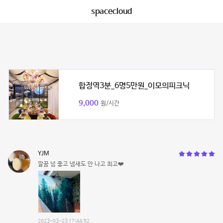
spacecloud
합정역3분_6명5만원_이모의피크닉
9,000
원/시간
YJM
깔꿈 넘 좋고 냄새도 안 나고 최고❤️
2023-03-23 17:44:52