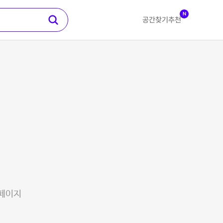
N
공간찾기
추천
 페이지