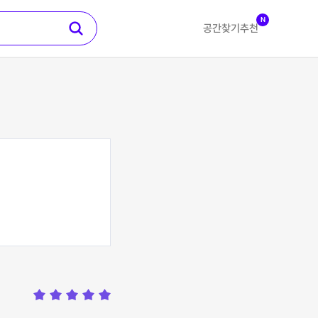
N
공간찾기
추천