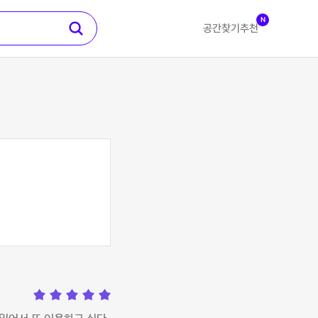
N
공간찾기
추천