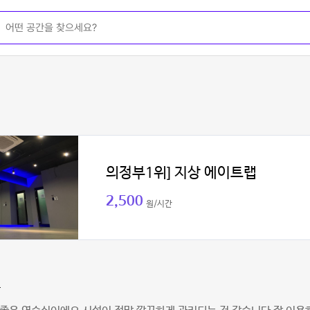
의정부1위] 지상 에이트랩
2,500
원/시간
찬