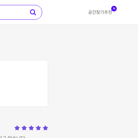
N
공간찾기
추천