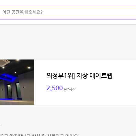
의정부1위] 지상 에이트랩
2,500
원/시간
찬