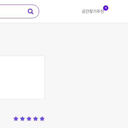
N
공간찾기
추천