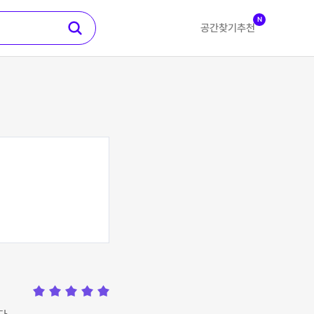
N
공간찾기
추천