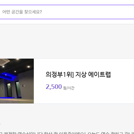
의정부1위] 지상 에이트랩
2,500
원/시간
찬