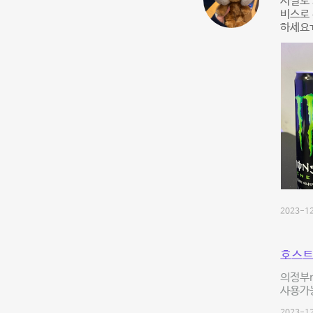
시설도 
비스로
하세요ㅠ
2023-12
호스트
의정부n
사용가능