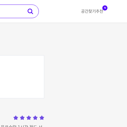
N
공간찾기
추천