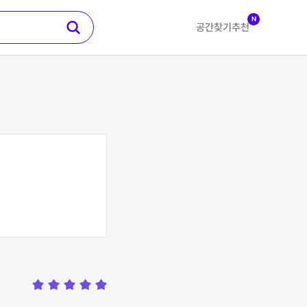
N
공간찾기
추천