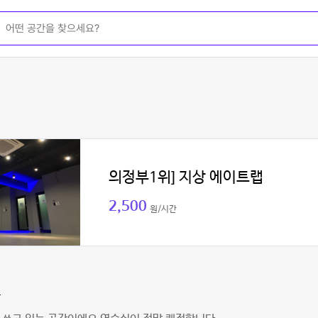
의정부1위] 지상 에이트랩
2,500
원/시간
찬