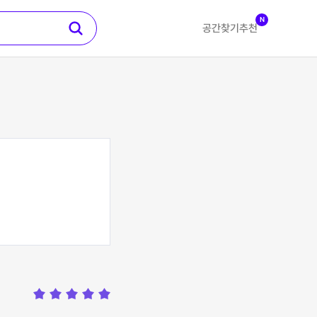
N
공간찾기
추천