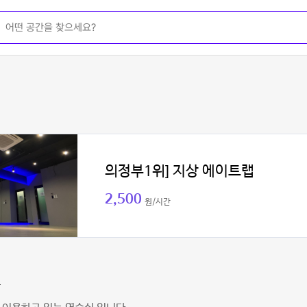
의정부1위] 지상 에이트랩
2,500
원/시간
찬