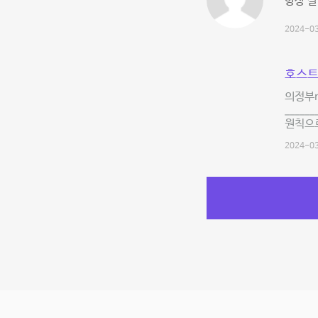
항상 잘
2024-03
호스트
의정부n
____
원칙으
2024-03