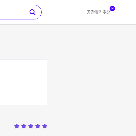
N
공간찾기
추천