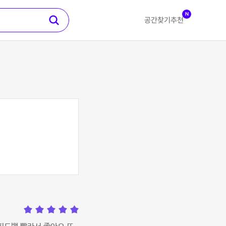
N
공간찾기
추천