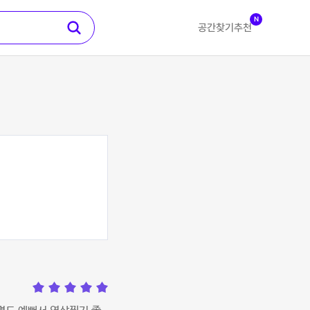
N
공간찾기
추천