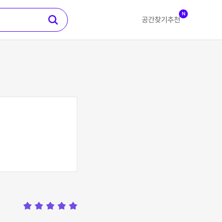
N
공간찾기
추천