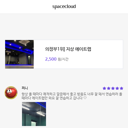
spacecloud
의정부1위] 지상 에이트랩
2,500
원/시간
찌니
항상 올 때마다 쾌적하고 깔끔해서 좋고 방음도 너무 잘 돼서 연습하러 올
때마다 에이트랩만 와요 잘 연습하고 갑니다 🤍