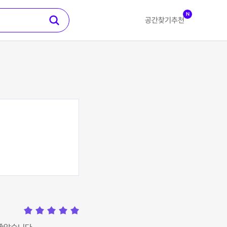
N
공간찾기
추천