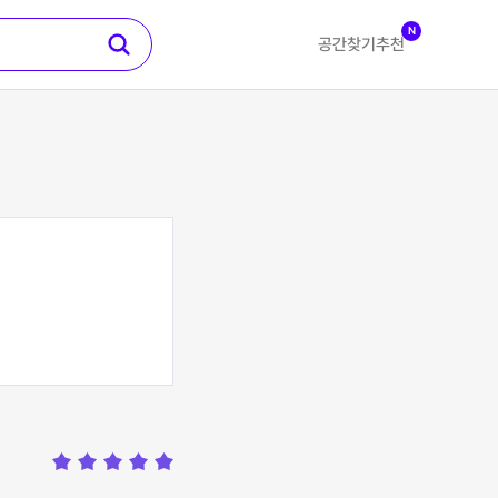
N
공간찾기
추천