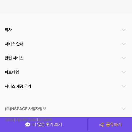
회사
서비스 안내
관련 서비스
파트너쉽
서비스 제공 국가
(주)NSPACE 사업자정보
이용약관
개인정보처리방침
운영정책
더 많은 후기 보기
공유하기
스페이스클라우드는 통신판매중개자이며 통신판매의 당사자가 아닙니다. 따라서 스페이스클
라우드는 공간 거래정보 및 거래에 대해 책임지지 않습니다.