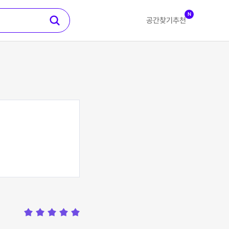
N
공간찾기
추천