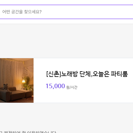
[신촌]노래방 단체,오늘은 파티룸
15,000
원/시간
성