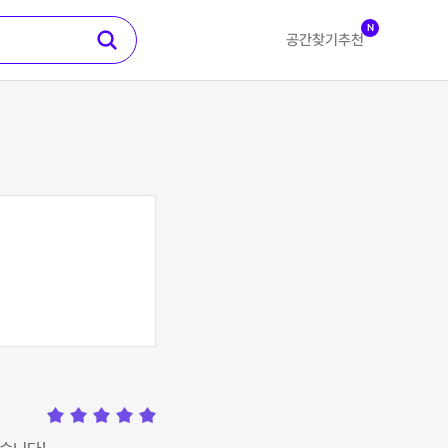
N
공간찾기
추천