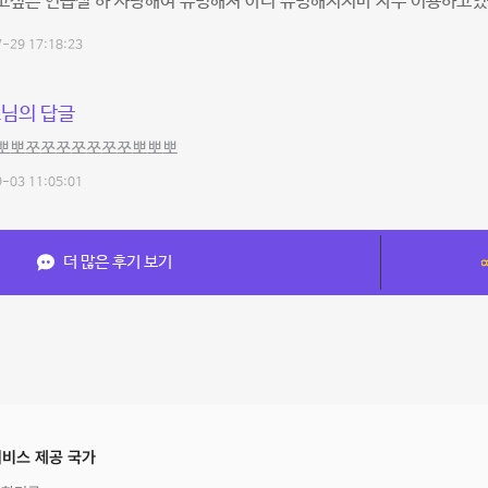
고싶은 연습실 하 사랑해여 유명해져 아니 유명해지지마 자주 이용하고있
-29 17:18:23
님의 답글
뽀뽀쪼쪼쪼쪼쪼쪼쪼뽀뽀뽀
-03 11:05:01
더 많은 후기 보기
비스 제공 국가