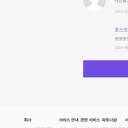
나만알
2023-07
호스트
뽀뽀뽀
2024-09
회사
서비스 안내
관련 서비스
파트너쉽
서