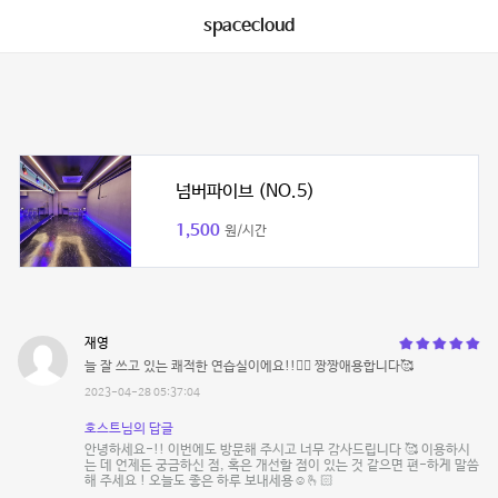
spacecloud
넘버파이브 (NO.5)
1,500
원/시간
재영
늘 잘 쓰고 있는 쾌적한 연습실이에요!!👍🏻 짱짱애용합니다🥰
2023-04-28 05:37:04
호스트님의 답글
안녕하세요-!! 이번에도 방문해 주시고 너무 감사드립니다 🥰 이용하시
는 데 언제든 궁금하신 점, 혹은 개선할 점이 있는 것 같으면 편-하게 말씀
해 주세요 ! 오늘도 좋은 하루 보내세용☺️🫰🏻