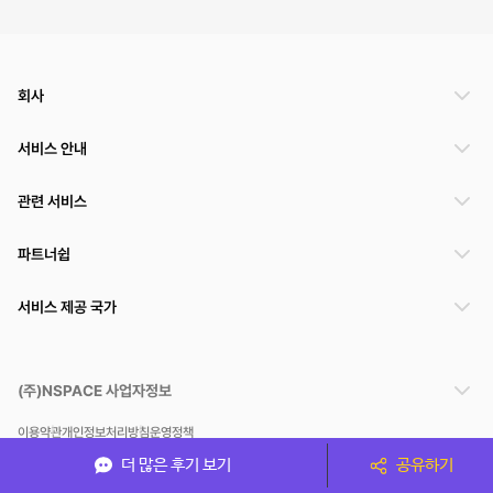
회사
서비스 안내
관련 서비스
파트너쉽
서비스 제공 국가
(주)NSPACE 사업자정보
이용약관
개인정보처리방침
운영정책
스페이스클라우드는 통신판매중개자이며 통신판매의 당사자가 아닙니다. 따라서 스페이스클
더 많은 후기 보기
공유하기
라우드는 공간 거래정보 및 거래에 대해 책임지지 않습니다.