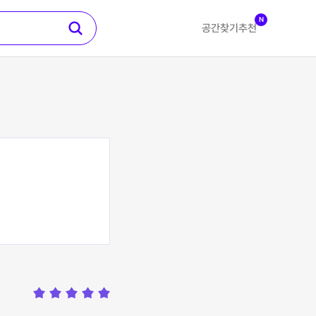
N
공간찾기
추천