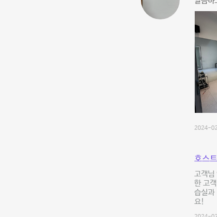
깔끔하
2024-02
호스트
고객님
한 고객
습실과 
요!