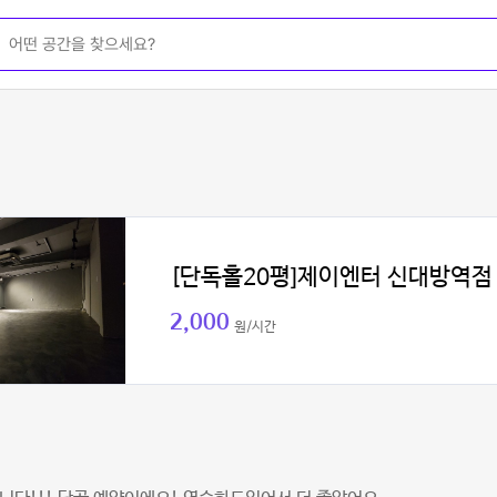
[단독홀20평]제이엔터 신대방역점
2,000
원/시간