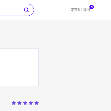
N
공간찾기
추천