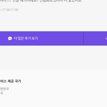
니다!!! 단골 예약이에요! 연습화도있어서 더 좋았어요
-27 08:21:08
더 많은 후기 보기
비스 제공 국가
대한민국
영국