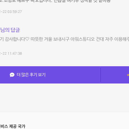
 조명도 예쁘구 쵝오입니다. 연습실 여기루 정착할 것 같아용
-22 03:59:27
님의 답글
기 감사합니다🤍 따뜻한 겨울 보내시구 아워스튜디오 건대 자주 이용해주세
-22 11:47:38
더 많은 후기 보기
비스 제공 국가