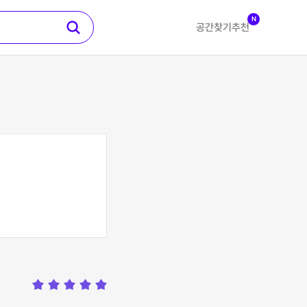
N
공간찾기
추천