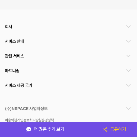
회사
서비스 안내
관련 서비스
파트너쉽
서비스 제공 국가
(주)NSPACE 사업자정보
이용약관
개인정보처리방침
운영정책
스페이스클라우드는 통신판매중개자이며 통신판매의 당사자가 아닙니다. 따라서 스페이스클
더 많은 후기 보기
공유하기
라우드는 공간 거래정보 및 거래에 대해 책임지지 않습니다.