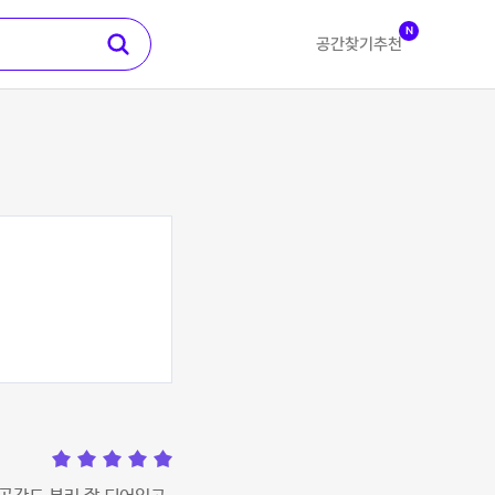
N
공간찾기
추천