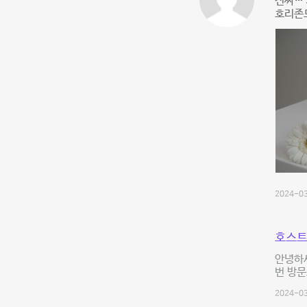
진짜… 
호리존도
2024-03
호스트
안녕하
번 방문
2024-03