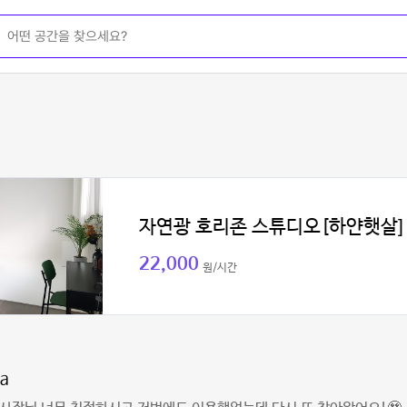
자연광 호리존 스튜디오[하얀햇살]
22,000
원/시간
da