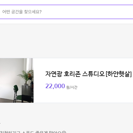
자연광 호리존 스튜디오[하얀햇살]
22,000
원/시간
아