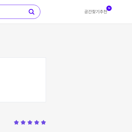
N
공간찾기
추천