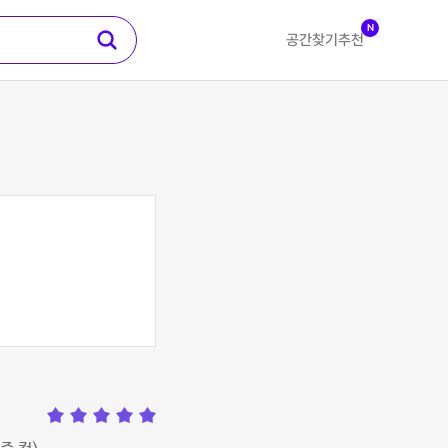
N
공간찾기
추천