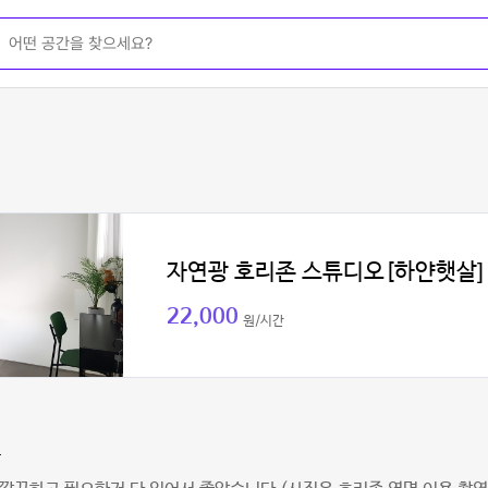
자연광 호리존 스튜디오[하얀햇살]
22,000
원/시간
름