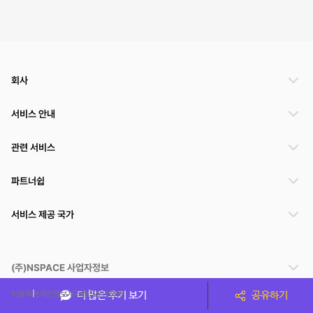
회사
서비스 안내
관련 서비스
파트너쉽
서비스 제공 국가
(주)NSPACE 사업자정보
이용약관
개인정보처리방침
운영정책
더 많은 후기 보기
공유하기
스페이스클라우드는 통신판매중개자이며 통신판매의 당사자가 아닙니다. 따라서 스페이스클