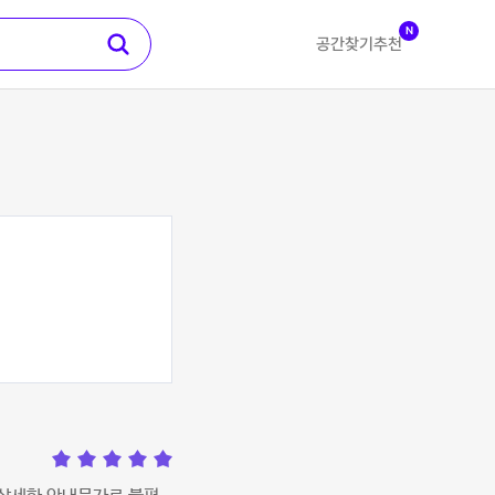
N
공간찾기
추천