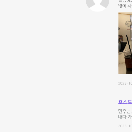
깔끔하
없이 
2023-10
호스트
민우님,
내다 가
2023-10