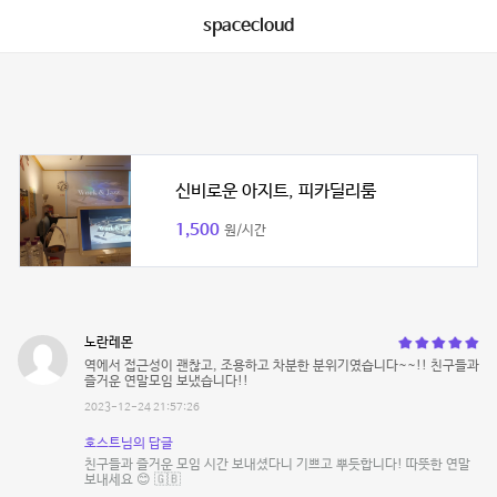
spacecloud
신비로운 아지트, 피카딜리룸
1,500
원/시간
노란레몬
역에서 접근성이 괜찮고, 조용하고 차분한 분위기였습니다~~!! 친구들과
즐거운 연말모임 보냈습니다!!
2023-12-24 21:57:26
호스트님의 답글
친구들과 즐거운 모임 시간 보내셨다니 기쁘고 뿌듯합니다! 따뜻한 연말
보내세요 😊 🇬🇧