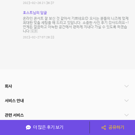
2023-02-26 21:36:37
호스트님의 답글
온라인 콘서트 잘 보신 것 같아서 기쁘네요😊 오시는 분들의 니즈에 맞게
최대한 맞춤 세팅을 해 드리고 있답니다. 소중한 사진 후기 감사드려요~!
언제든 깔끔하고 아늑한 공간에서 편하게 지내다 가실 수 있도록 하겠습
니다 🇬🇧
2023-02-27 07:28:33
회사
서비스 안내
관련 서비스
더 많은 후기 보기
공유하기
파트너쉽